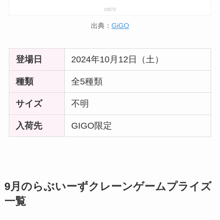
出典：
GiGO
登場日
2024年10月12日（土）
種類
全5種類
サイズ
不明
入荷先
GIGO限定
9月のらぶいーずクレーンゲームプライズ
一覧