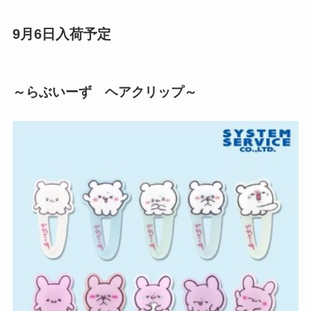
9月6日入荷予定
～らぶいーず ヘアクリップ～