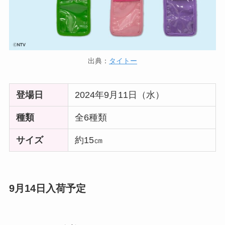
出典：
タイトー
登場日
2024年9月11日（水）
種類
全6種類
サイズ
約15㎝
9月14日入荷予定