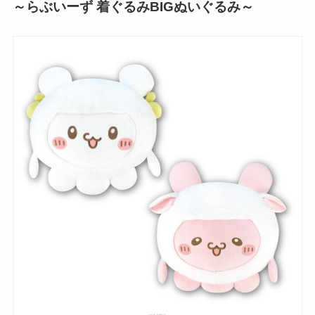
～らぶいーず 着ぐるみBIGぬいぐるみ～