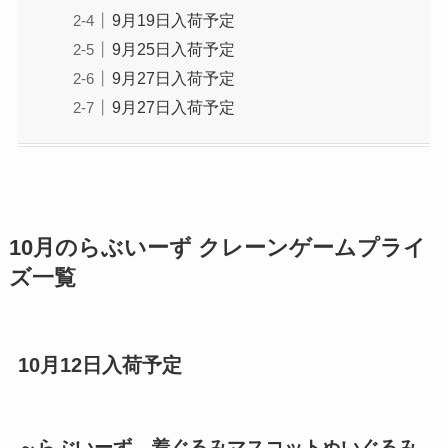
9月19日入荷予定
9月25日入荷予定
9月27日入荷予定
9月27日入荷予定
10月のらぶいーず クレーンゲームプライ
ズ一覧
10月12日入荷予定
～らぶいーず 着ぐるみマスコットぬいぐるみ