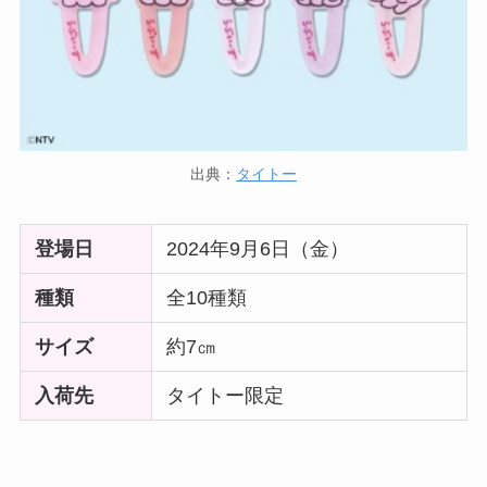
出典：
タイトー
登場日
2024年9月6日（金）
種類
全10種類
サイズ
約7㎝
入荷先
タイトー限定