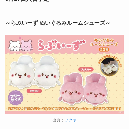
～らぶいーず ぬいぐるみルームシューズ～
出典：
フクヤ