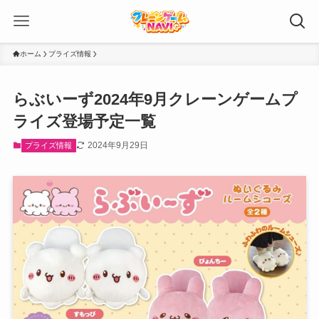
ホーム
プライズ情報
らぶいーず2024年9月クレーンゲームプ
ライズ登場予定一覧
2024年9月29日
プライズ情報